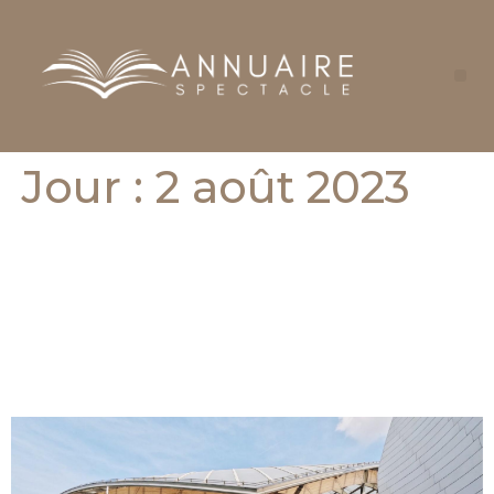
Jour :
2 août 2023
La collection chtchoukine
a la fondation louis
vuitton : un tresor
artistique incontournable